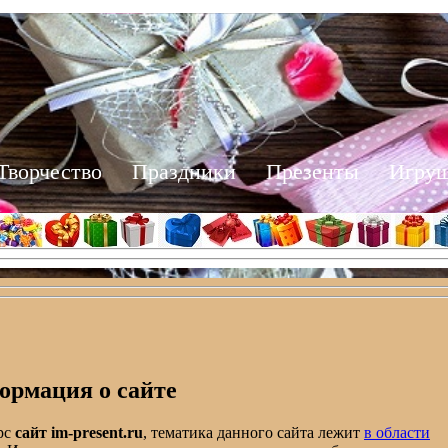
Творчество
Праздники
Презенты
Игру
рмация о сайте
рс
сайт im-present.ru
, тематика данного сайта лежит
в области