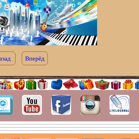
азад
Вперёд