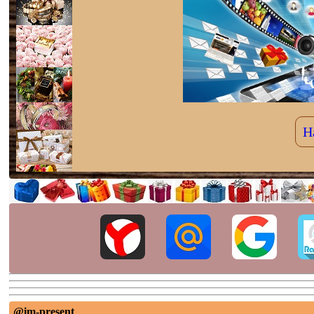
Н
@im-present