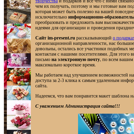
творчества
и подарков и всё что с ними связано
чем их получать, поэтому и мы готовые вам п
которая может быть полезно на вашей повседн
исключительно
информационно-образовател
преобразовать и предложить вам высококачест
идеями для организации и проведения праздн
Сайт im-present.ru
рассказывающий
о подарка
организационной направленности, нас большое 
довольны, остались все участники подобных м
контактам с нашими посетителями. Для этого 
письмо
на электронную почту
, по всем вашим
максимально короткое время.
Мы работаем над улучшением возможностей наш
доступа за 2-3 клика к самым удаленным инфо
сайта.
Надеемся, что вам понравится макет шаблона на
С уважением Администрация сайта!!!