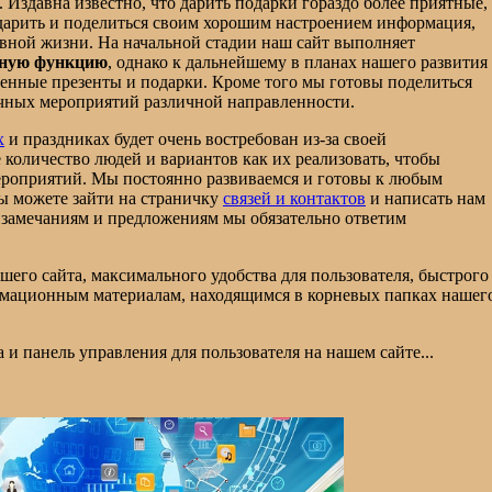
. Издавна известно, что дарить подарки гораздо более приятные,
одарить и поделиться своим хорошим настроением информация,
евной жизни. На начальной стадии наш сайт выполняет
ьную функцию
, однако к дальнейшему в планах нашего развития
венные презенты и подарки. Кроме того мы готовы поделиться
ичных мероприятий различной направленности.
х
и праздниках будет очень востребован из-за своей
количество людей и вариантов как их реализовать, чтобы
ероприятий. Мы постоянно развиваемся и готовы к любым
вы можете зайти на страничку
связей и контактов
и написать нам
 замечаниям и предложениям мы обязательно ответим
его сайта, максимального удобства для пользователя, быстрого
рмационным материалам, находящимся в корневых папках нашег
 и панель управления для пользователя на нашем сайте...