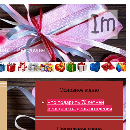
шки
Рукоделие
Основное меню
Что подарить 70 летней
женщине на день рождения
Правильное меню